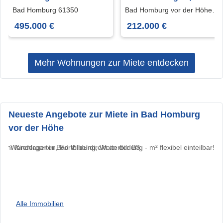
Bad Homburg 495.000 €
Zimmer- Wohnung -
Bad Homburg 61350
Bad Homburg vor der Höhe
61350
84.62 m²
provisionsfrei!!!
495.000 €
212.000 €
Mehr Wohnungen zur Miete entdecken
Neueste Angebote zur Miete in Bad Homburg
vor der Höhe
Alle Immobilien