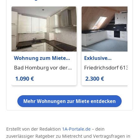
Wohnung zum Mieten
Exklusive
in Bad Homburg vor
Maisonettewohnung
Bad Homburg vor der
Friedrichsdorf 61381
der Höhe 1.090 € 64.43
im Holzhaus
Höhe 61350
1.090 €
2.300 €
m²
Mehr Wohnungen zur Miete entdecken
Erstellt von der Redaktion
1A-Portale.de
– dein
zuverlässiger Ratgeber zu Mietrecht und Vertragsfragen in