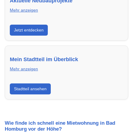
Aktuelle Neubauprojekte
Mehr anzeigen
Entdecke Neubauprojekte in Bad Homburg vor der
Jetzt entdecken
Höhe – modern, energieeffizient und sofort
bezugsfertig.
Mein Stadtteil im Überblick
Mehr anzeigen
Erfahre mehr über deinen Stadtteil in Bad Homburg
Stadtteil ansehen
vor der Höhe: Lebensqualität, Verkehrsanbindung,
Schulen, Freizeitmöglichkeiten und Mietpreise.
Wie finde ich schnell eine Mietwohnung in Bad
Homburg vor der Höhe?