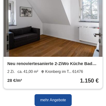
Neu renoviertesanierte 2-ZiWo Küche Bad
möbliert Vollausstattung
2 Zi.
ca. 41,00 m²
Kronberg im T... 61476
1.150 €
28 €/m²
mehr Angebote