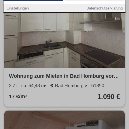
Einstellungen
Datenschutzerklärung
Wohnung zum Mieten in Bad Homburg vor
der Höhe 1.090 € 64.43 m²
2 Zi.
ca. 64,43 m²
Bad Homburg v... 61350
1.090 €
17 €/m²