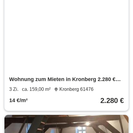
Wohnung zum Mieten in Kronberg 2.280 €
159 m²
3 Zi.
ca. 159,00 m²
Kronberg 61476
2.280 €
14 €/m²