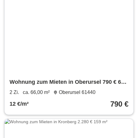
Wohnung zum Mieten in Oberursel 790 € 66
m²
2 Zi.
ca. 66,00 m²
Oberursel 61440
790 €
12 €/m²