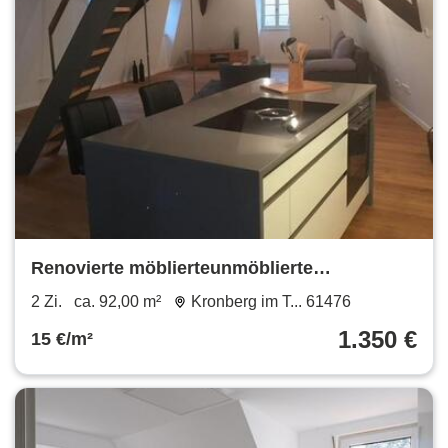
Renovierte möblierteunmöblierte
Altbauwohnung im Herzen von Kronberg
2 Zi.
ca. 92,00 m²
Kronberg im T... 61476
1.350 €
15 €/m²