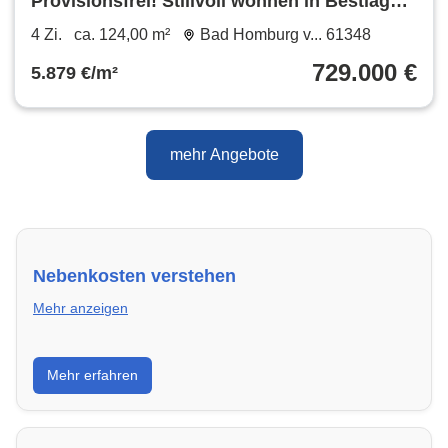
Provisionsfrei! Stillvoll wohnen in Bestlage -
Moderne Eigentumsw
4 Zi.
ca. 124,00 m²
Bad Homburg v... 61348
729.000 €
5.879 €/m²
mehr Angebote
Nebenkosten verstehen
Mehr anzeigen
Erfahre, welche Nebenkosten rechtmäßig sind und
Mehr erfahren
wie du deine monatliche Belastung optimieren
kannst.