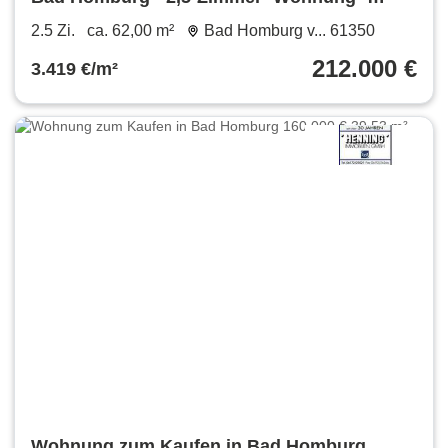
provisionsfrei!!!
2.5 Zi.
ca. 62,00 m²
Bad Homburg v... 61350
212.000 €
3.419 €/m²
Wohnung zum Kaufen in Bad Homburg