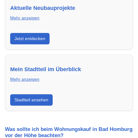
Aktuelle Neubauprojekte
Mehr anzeigen
Entdecke Neubauprojekte in Bad Homburg vor der
Jetzt entdecken
Höhe – modern, energieeffizient und sofort
bezugsfertig.
Mein Stadtteil im Überblick
Mehr anzeigen
Erfahre mehr über deinen Stadtteil in Bad Homburg
Stadtteil ansehen
vor der Höhe: Lebensqualität, Verkehrsanbindung,
Schulen, Freizeitmöglichkeiten und Mietpreise.
Was sollte ich beim Wohnungskauf in Bad Homburg
vor der Höhe beachten?