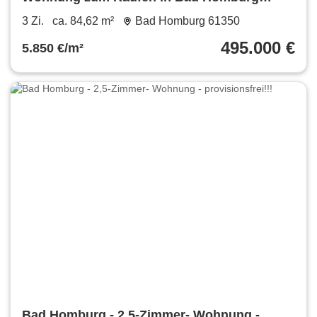
495.000 € 84.62 m²
3 Zi.
ca. 84,62 m²
Bad Homburg 61350
495.000 €
5.850 €/m²
Bad Homburg - 2,5-Zimmer- Wohnung -