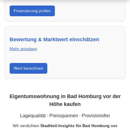
Was kannst du dir leisten? Banken in Bad Homburg
Finanzierung prüfen
vor der Höhe & Kredite vergleichen und
Förderprogramme optimal nutzen.
Bewertung & Marktwert einschätzen
Mehr anzeigen
Kaufpreis einordnen, Vergleichsobjekte in Bad
Wert berechnen
Homburg vor der Höhe verstehen und Risiken
minimieren – kompakt erklärt.
Eigentumswohnung in Bad Homburg vor der
Höhe kaufen
Lagequalität · Preisspannen · Provisionsfrei
Wir verdichten
Stadtteil-Insights für Bad Homburg vor