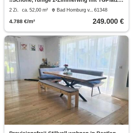
‼️Schöne, ruhige 2-Zimmerwhg mit TGPlatz
Louisenstraße ‼️
2 Zi.
ca. 52,00 m²
Bad Homburg v... 61348
249.000 €
4.788 €/m²