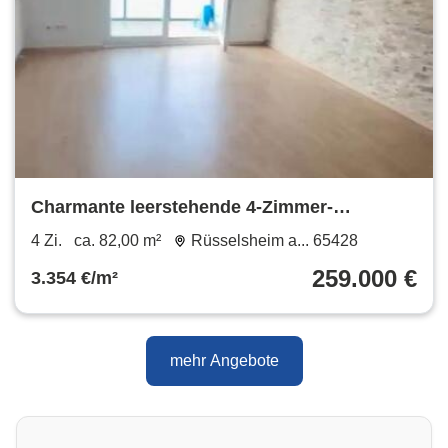
Charmante leerstehende 4-Zimmer-
Dachgeschosswohnung Rüsselsheim
4 Zi.
ca. 82,00 m²
Rüsselsheim a... 65428
259.000 €
3.354 €/m²
mehr Angebote