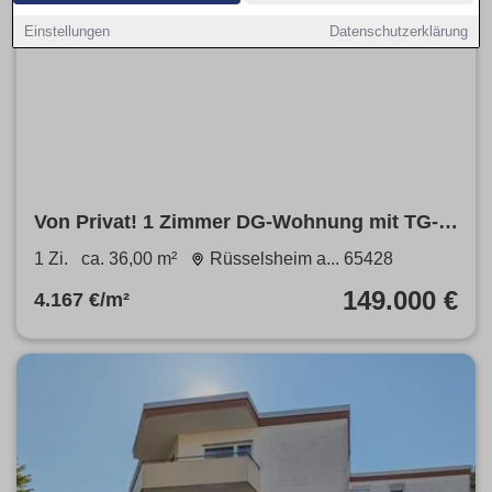
Einstellungen
Datenschutzerklärung
Von Privat! 1 Zimmer DG-Wohnung mit TG-
Stellplatz und EBK
1 Zi.
ca. 36,00 m²
Rüsselsheim a... 65428
149.000 €
4.167 €/m²