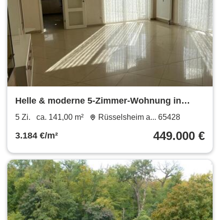
Helle & moderne 5-Zimmer-Wohnung in
Bestlage von Rüsselsheim
5 Zi.
ca. 141,00 m²
Rüsselsheim a... 65428
449.000 €
3.184 €/m²