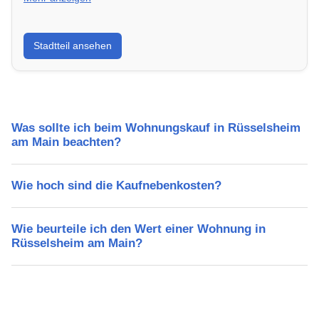
Erfahre mehr über deinen Stadtteil in Rüsselsheim
Stadtteil ansehen
am Main: Lebensqualität, Verkehrsanbindung,
Schulen, Freizeitmöglichkeiten und Mietpreise.
Was sollte ich beim Wohnungskauf in Rüsselsheim
am Main beachten?
Wie hoch sind die Kaufnebenkosten?
Wie beurteile ich den Wert einer Wohnung in
Rüsselsheim am Main?