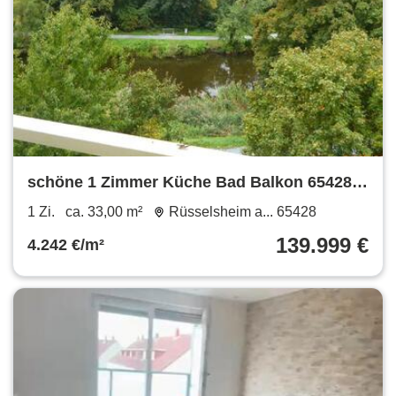
schöne 1 Zimmer Küche Bad Balkon 65428
Rüsselsheim gute Lage
1 Zi.
ca. 33,00 m²
Rüsselsheim a... 65428
139.999 €
4.242 €/m²