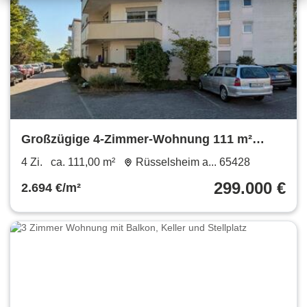
Großzügige 4-Zimmer-Wohnung 111 m²
Bezugsfrei von Privat
4 Zi.
ca. 111,00 m²
Rüsselsheim a... 65428
299.000 €
2.694 €/m²