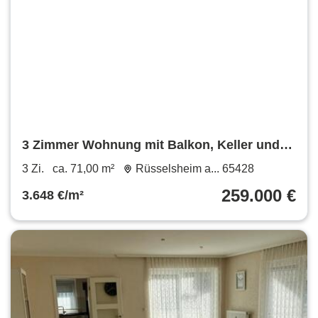
3 Zimmer Wohnung mit Balkon, Keller und
Stellplatz
3 Zi.
ca. 71,00 m²
Rüsselsheim a... 65428
259.000 €
3.648 €/m²