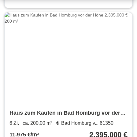
Haus zum Kaufen in Bad Homburg vor der
Höhe 2.395.000 € 200 m²
6 Zi.
ca. 200,00 m²
Bad Homburg v... 61350
2.395.000 €
11.975 €/m²