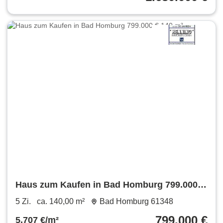
Haus zum Kaufen in Bad Homburg 799.000 €
140 m²
5 Zi.
ca. 140,00 m²
Bad Homburg 61348
799.000 €
5.707 €/m²