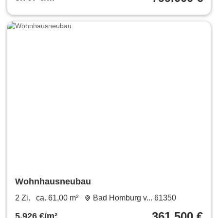
Wohnhausneubau
2 Zi.
ca. 61,00 m²
Bad Homburg v... 61350
361.500 €
5.926 €/m²