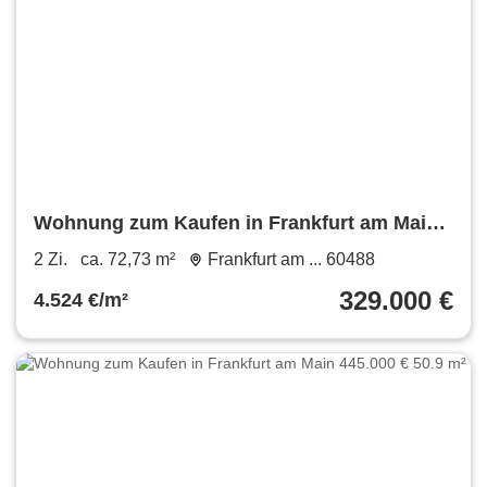
Wohnung zum Kaufen in Frankfurt am Main
329.000 € 72.73 m²
2 Zi.
ca. 72,73 m²
Frankfurt am ... 60488
329.000 €
4.524 €/m²