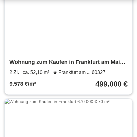
Wohnung zum Kaufen in Frankfurt am Main
499.000 € 52.1 m²
2 Zi.
ca. 52,10 m²
Frankfurt am ... 60327
499.000 €
9.578 €/m²