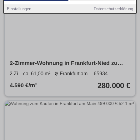
Einstellungen
Datenschutzerklärung
2-Zimmer-Wohnung in Frankfurt-Nied zu
verkaufen (provisionsfrei)
2 Zi.
ca. 61,00 m²
Frankfurt am ... 65934
280.000 €
4.590 €/m²