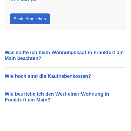
Erfahre mehr über deinen Stadtteil in Frankfurt am
Stadtteil ansehen
Main: Lebensqualität, Verkehrsanbindung, Schulen,
Freizeitmöglichkeiten und Mietpreise.
Was sollte ich beim Wohnungskauf in Frankfurt am
Main beachten?
Wie hoch sind die Kaufnebenkosten?
Wie beurteile ich den Wert einer Wohnung in
Frankfurt am Main?