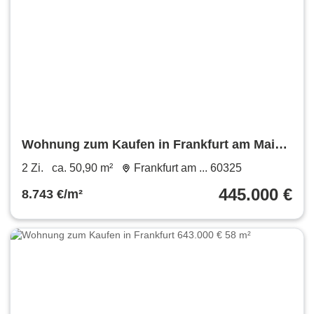
Wohnung zum Kaufen in Frankfurt am Main
445.000 € 50.9 m²
2 Zi.
ca. 50,90 m²
Frankfurt am ... 60325
445.000 €
8.743 €/m²