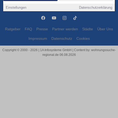
Bad Homburg vor der Höhe
Bad Homburg vor der Höhe
Einstellungen
Datenschutzerklärung
Ratgeber
FAQ
Presse
Partner werden
Städte
Über Uns
Impressum
Datenschutz
Cookies
Copyright © 2000 - 2026 | 1A Infosysteme GmbH | Content by: wohnungssuche-
regional.de 06.08.2026