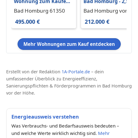
Wohnung zum Kaufen
Bad Homburg - 2,5-
in Bad Homburg
Zimmer- Wohnung -
Bad Homburg 61350
Bad Homburg vor der
495.000 € 84.62 m²
provisionsfrei!!!
Höhe 61350
495.000 €
212.000 €
Mehr Wohnungen zum Kauf entdecken
Erstellt von der Redaktion
1A-Portale.de
– dein
umfassender Überblick zu Energieeffizienz,
Sanierungspflichten & Förderprogrammen in Bad Homburg
vor der Höhe.
Energieausweis verstehen
Was Verbrauchs- und Bedarfsausweis bedeuten –
und welche Werte wirklich wichtig sind.
Mehr