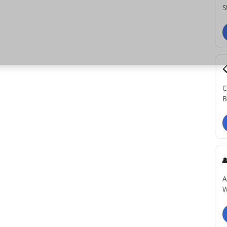
S
C
B
A
W