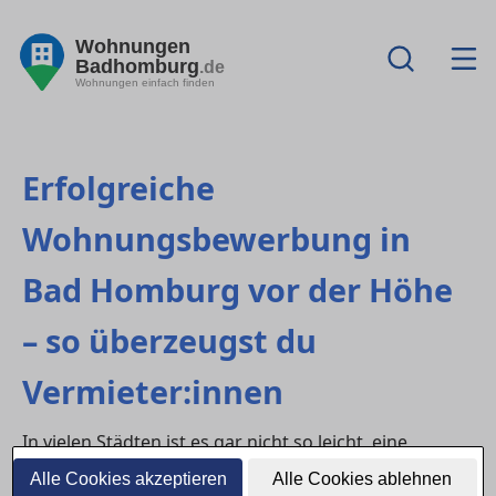
Wohnungen
Badhomburg
.de
Wohnungen einfach finden
Erfolgreiche
Wohnungsbewerbung in
Bad Homburg vor der Höhe
– so überzeugst du
Vermieter:innen
In vielen Städten ist es gar nicht so leicht, eine
passende
Wohnung
zu finden – noch schwerer ist es,
Alle Cookies akzeptieren
Alle Cookies ablehnen