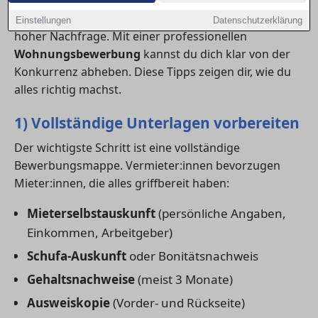
den Zuschlag zu bekommen. Gerade in Bad Homburg
vor der Höhe gehört häufig zu den Regionen mit
Einstellungen
Datenschutzerklärung
hoher Nachfrage. Mit einer professionellen
Wohnungsbewerbung
kannst du dich klar von der
Konkurrenz abheben. Diese Tipps zeigen dir, wie du
alles richtig machst.
1) Vollständige Unterlagen vorbereiten
Der wichtigste Schritt ist eine vollständige
Bewerbungsmappe. Vermieter:innen bevorzugen
Mieter:innen, die alles griffbereit haben:
Mieterselbstauskunft
(persönliche Angaben,
Einkommen, Arbeitgeber)
Schufa-Auskunft
oder Bonitätsnachweis
Gehaltsnachweise
(meist 3 Monate)
Ausweiskopie
(Vorder- und Rückseite)