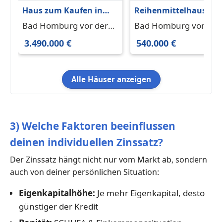
Haus zum Kaufen in
Reihenmittelhaus
Bad Homburg vor der
zentral und trotzdem
Bad Homburg vor der
Bad Homburg vor der
Höhe 3.490.000 € 420 m²
schön gelegen
Höhe 61350
Höhe 61352
3.490.000 €
540.000 €
Alle Häuser anzeigen
3) Welche Faktoren beeinflussen
deinen individuellen Zinssatz?
Der Zinssatz hängt nicht nur vom Markt ab, sondern
auch von deiner persönlichen Situation:
Eigenkapitalhöhe:
Je mehr Eigenkapital, desto
günstiger der Kredit