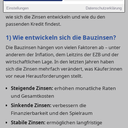
möchte, sollte die Zinslage genau beobachten und
Einstellungen
Datenschutzerklärung
verschiedene Angebote vergleichen. Hier erfährst du,
wie sich die Zinsen entwickeln und wie du den
passenden Kredit findest.
1) Wie entwickeln sich die Bauzinsen?
Die Bauzinsen hängen von vielen Faktoren ab – unter
anderem der Inflation, dem Leitzins der EZB und der
wirtschaftlichen Lage. In den letzten Jahren haben
sich die Zinsen mehrfach verändert, was Käufer:innen
vor neue Herausforderungen stellt.
Steigende Zinsen:
erhöhen monatliche Raten
und Gesamtkosten
Sinkende Zinsen:
verbessern die
Finanzierbarkeit und den Spielraum
Stabile Zinsen:
ermöglichen langfristige