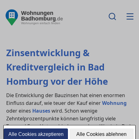
Wohnungen
Badhomburg
.de
Wohnungen einfach finden
Zinsentwicklung &
Kreditvergleich in Bad
Homburg vor der Höhe
Die Entwicklung der Bauzinsen hat einen enormen
Einfluss darauf, wie teuer der Kauf einer
Wohnung
oder eines
Hauses
wird. Schon wenige
Zehntelprozentpunkte können langfristig viele
Tausend Euro Unterschied ausmachen. Wer in in Bad
Homburg vor der Höhe eine Immobilie finanzieren
Alle Cookies akzeptieren
Alle Cookies ablehnen