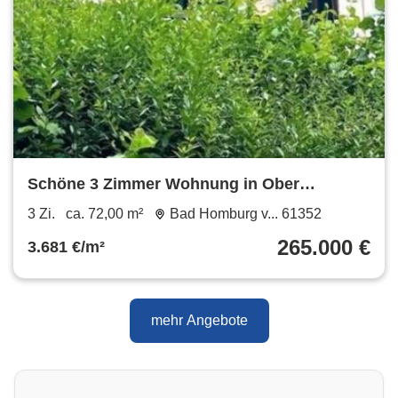
Schöne 3 Zimmer Wohnung in Ober
Erlenbach
3 Zi.
ca. 72,00 m²
Bad Homburg v... 61352
265.000 €
3.681 €/m²
mehr Angebote