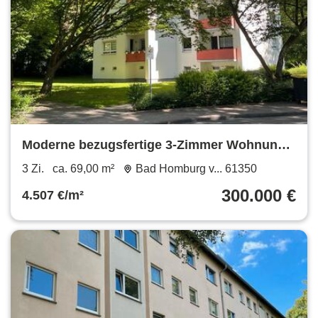
Moderne bezugsfertige 3-Zimmer Wohnung
in Bad Homburg ohne Makler
3 Zi.
ca. 69,00 m²
Bad Homburg v... 61350
300.000 €
4.507 €/m²