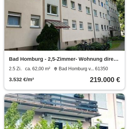
Bad Homburg - 2,5-Zimmer- Wohnung direkt
vom Eigentümer
2.5 Zi.
ca. 62,00 m²
Bad Homburg v... 61350
219.000 €
3.532 €/m²