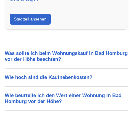
Erfahre mehr über deinen Stadtteil in Bad Homburg
Stadtteil ansehen
vor der Höhe: Lebensqualität, Verkehrsanbindung,
Schulen, Freizeitmöglichkeiten und Mietpreise.
Was sollte ich beim Wohnungskauf in Bad Homburg
vor der Höhe beachten?
Wie hoch sind die Kaufnebenkosten?
Wie beurteile ich den Wert einer Wohnung in Bad
Homburg vor der Höhe?