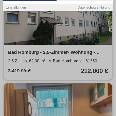
Einstellungen
Datenschutzerklärung
Bad Homburg - 2,5-Zimmer- Wohnung -
provisionsfrei!!!
2.5 Zi.
ca. 62,00 m²
Bad Homburg v... 61350
212.000 €
3.419 €/m²