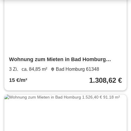
Wohnung zum Mieten in Bad Homburg
1.308,62 € 84.85 m²
3 Zi.
ca. 84,85 m²
Bad Homburg 61348
1.308,62 €
15 €/m²