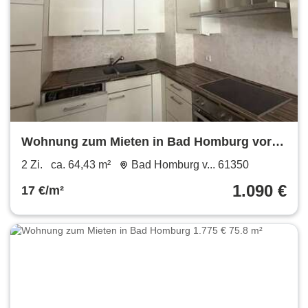
Wohnung zum Mieten in Bad Homburg vor
der Höhe 1.090 € 64.43 m²
2 Zi.
ca. 64,43 m²
Bad Homburg v... 61350
1.090 €
17 €/m²