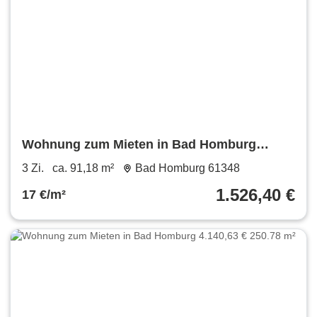
Wohnung zum Mieten in Bad Homburg
1.526,40 € 91.18 m²
3 Zi.
ca. 91,18 m²
Bad Homburg 61348
1.526,40 €
17 €/m²