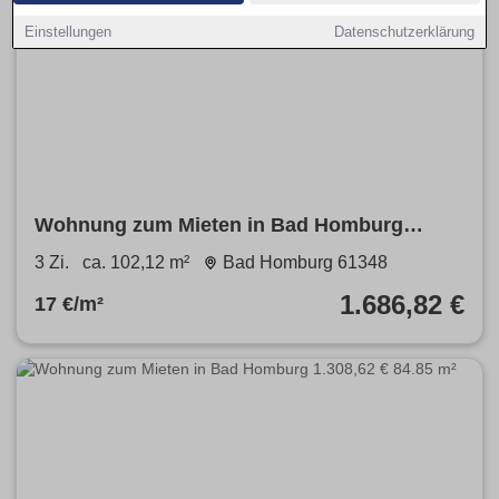
Einstellungen
Datenschutzerklärung
Wohnung zum Mieten in Bad Homburg
1.686,82 € 102.12 m²
3 Zi.
ca. 102,12 m²
Bad Homburg 61348
1.686,82 €
17 €/m²