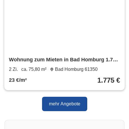
Wohnung zum Mieten in Bad Homburg 1.775
€ 75.8 m²
2 Zi.
ca. 75,80 m²
Bad Homburg 61350
1.775 €
23 €/m²
mehr Angebote