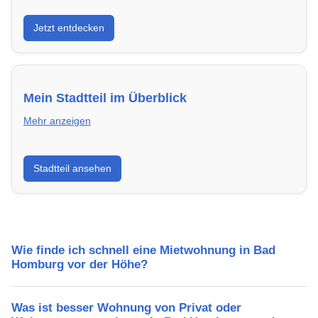
Entdecke Neubauprojekte in Bad Homburg vor der
Jetzt entdecken
Höhe – modern, energieeffizient und sofort
bezugsfertig.
Mein Stadtteil im Überblick
Mehr anzeigen
Erfahre mehr über deinen Stadtteil in Bad Homburg
Stadtteil ansehen
vor der Höhe: Lebensqualität, Verkehrsanbindung,
Schulen, Freizeitmöglichkeiten und Mietpreise.
Wie finde ich schnell eine Mietwohnung in Bad
Homburg vor der Höhe?
Was ist besser Wohnung von Privat oder