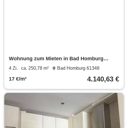
Wohnung zum Mieten in Bad Homburg
4.140,63 € 250.78 m²
4 Zi.
ca. 250,78 m²
Bad Homburg 61348
4.140,63 €
17 €/m²