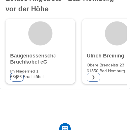
vor der Höhe
Baugenossenschaft
Ulrich Breining
Bruchköbel eG
Obere Brendelstr 23
61350 Bad Homburg
Im Niederried 1
63486 Bruchköbel
❯
❯